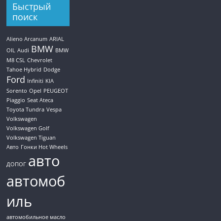
Быстрый
поиск
Alieno Arcanum
ARIAL
BMW
OIL
Audi
BMW
M8 CSL
Chevrolet
Tahoe Hybrid
Dodge
Ford
Infiniti
KIA
Sorento
Opel
PEUGEOT
Piaggio
Seat Ateca
Toyota Tundra
Vespa
Volkswagen
Volkswagen Golf
Volkswagen Tiguan
Авто
Гонки Hot Wheels
авто
ДОПОГ
автомоб
иль
автомобильное масло