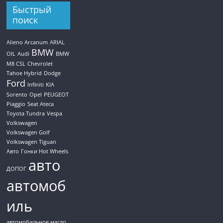
Быстрый
поиск
Alieno Arcanum
ARIAL
BMW
OIL
Audi
BMW
M8 CSL
Chevrolet
Tahoe Hybrid
Dodge
Ford
Infiniti
KIA
Sorento
Opel
PEUGEOT
Piaggio
Seat Ateca
Toyota Tundra
Vespa
Volkswagen
Volkswagen Golf
Volkswagen Tiguan
Авто
Гонки Hot Wheels
авто
ДОПОГ
автомоб
иль
автомобильное масло