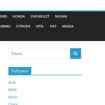
FORD
HONDA
CHEVROLET
NISSAN
UBARU
CITROEN
OPEL
FIAT
MAZDA
Рубрики
Audi
BMW
Buick
Chery