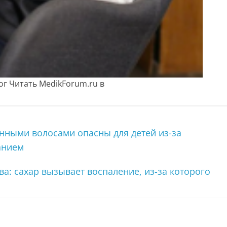
ог
Читать MedikForum.ru в
инными волосами опасны для детей из-за
анием
а: сахар вызывает воспаление, из-за которого