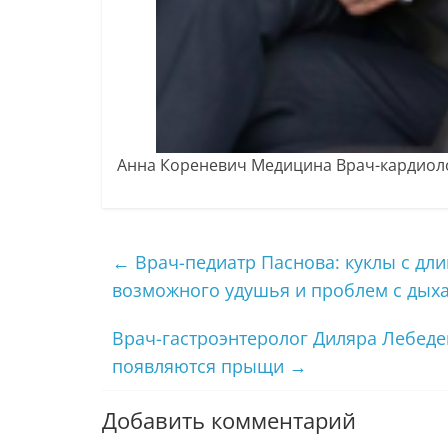
Анна Кореневич Медицина Врач-кардиол
←
Врач-педиатр Паснова: куклы с дл
возможного удушья и проблем с дых
Врач-гастроэнтеролог Диляра Лебедев
появляются прыщи
→
Добавить комментарий