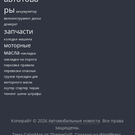
ры
аккумулятор
велоинструмент
диски
домкрат
запчасти
колодки
машина
моторные
масла
накладки
накладки на пороги
парковка
правила
перевозки опасных
грузов
присадки для
моторного масла
скутер
стартер
тираж
тюнинг
шини
штрафы
Копирайт © 2026
Автомобильные новости
. Все права
защищены.
Тема
ColorMag
от ThemeGrill. Создано на
WordPress
.