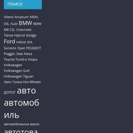
поиск
Alieno Arcanum
ARIAL
BMW
OIL
Audi
BMW
M8 CSL
Chevrolet
Tahoe Hybrid
Dodge
Ford
Infiniti
KIA
Sorento
Opel
PEUGEOT
Piaggio
Seat Ateca
Toyota Tundra
Vespa
Volkswagen
Volkswagen Golf
Volkswagen Tiguan
Авто
Гонки Hot Wheels
авто
ДОПОГ
автомоб
иль
автомобильное масло
автотова