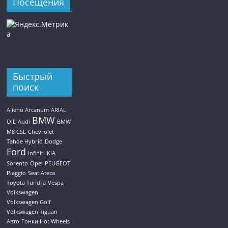
Посещения
Быстрый
поиск
Alieno Arcanum
ARIAL
BMW
OIL
Audi
BMW
M8 CSL
Chevrolet
Tahoe Hybrid
Dodge
Ford
Infiniti
KIA
Sorento
Opel
PEUGEOT
Piaggio
Seat Ateca
Toyota Tundra
Vespa
Volkswagen
Volkswagen Golf
Volkswagen Tiguan
Авто
Гонки Hot Wheels