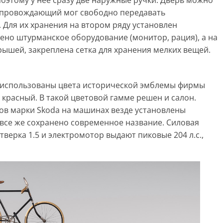
поэтому у нее сразу две наружные ручки. Дверь можно
сопровождающий мог свободно передавать
 Для их хранения на втором ряду установлен
ено штурманское оборудование (монитор, рация), а на
ышей, закреплена сетка для хранения мелких вещей.
0 использованы цвета исторической эмблемы фирмы
 красный. В такой цветовой гамме решен и салон.
ов марки Skoda на машинах везде установлены
е все же сохранено современное название. Силовая
тверка 1.5 и электромотор выдают пиковые 204 л.с.,