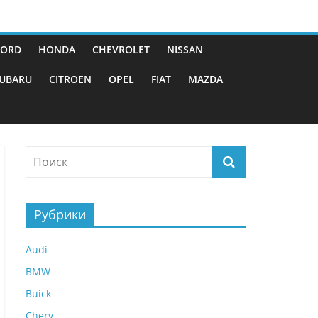
FORD
HONDA
CHEVROLET
NISSAN
UBARU
CITROEN
OPEL
FIAT
MAZDA
Рубрики
Audi
BMW
Buick
Chery