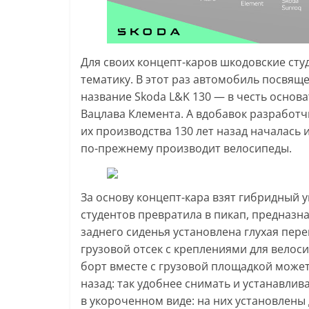
Для своих концепт-каров шкодовские с
тематику. В этот раз автомобиль посвящ
название Skoda L&K 130 — в честь осно
Вацлава Клемента. А вдобавок разработч
их производства 130 лет назад началась 
по-прежнему производит велосипеды.
За основу концепт-кара взят гибридный 
студентов превратила в пикап, предназн
заднего сиденья установлена глухая пер
грузовой отсек с креплениями для велоси
борт вместе с грузовой площадкой может
назад: так удобнее снимать и устанавлив
в укороченном виде: на них установлены