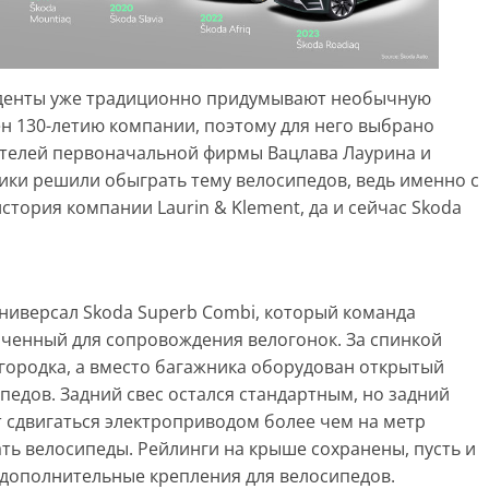
туденты уже традиционно придумывают необычную
ен 130-летию компании, поэтому для него выбрано
вателей первоначальной фирмы Вацлава Лаурина и
ики решили обыграть тему велосипедов, ведь именно с
история компании Laurin & Klement, да и сейчас Skoda
универсал Skoda Superb Combi, который команда
аченный для сопровождения велогонок. За спинкой
егородка, а вместо багажника оборудован открытый
педов. Задний свес остался стандартным, но задний
 сдвигаться электроприводом более чем на метр
ать велосипеды. Рейлинги на крыше сохранены, пусть и
 дополнительные крепления для велосипедов.