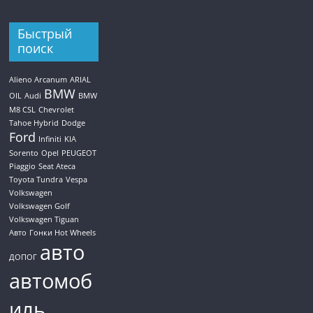
Быстрый
поиск
Alieno Arcanum
ARIAL
BMW
OIL
Audi
BMW
M8 CSL
Chevrolet
Tahoe Hybrid
Dodge
Ford
Infiniti
KIA
Sorento
Opel
PEUGEOT
Piaggio
Seat Ateca
Toyota Tundra
Vespa
Volkswagen
Volkswagen Golf
Volkswagen Tiguan
Авто
Гонки Hot Wheels
авто
ДОПОГ
автомоб
иль