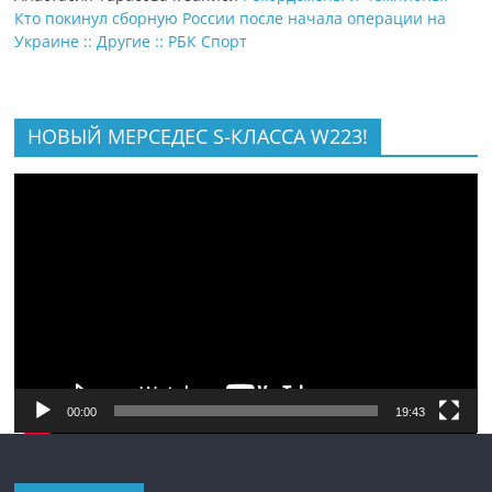
Кто покинул сборную России после начала операции на
Украине :: Другие :: РБК Спорт
НОВЫЙ МЕРСЕДЕС S-КЛАССА W223!
Видеоплеер
00:00
19:43