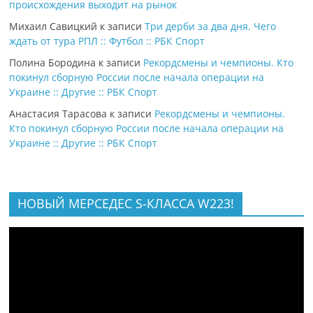
происхождения выходит на рынок
Михаил Савицкий
к записи
Три дерби за два дня. Чего
ждать от тура РПЛ :: Футбол :: РБК Спорт
Полина Бородина
к записи
Рекордсмены и чемпионы. Кто
покинул сборную России после начала операции на
Украине :: Другие :: РБК Спорт
Анастасия Тарасова
к записи
Рекордсмены и чемпионы.
Кто покинул сборную России после начала операции на
Украине :: Другие :: РБК Спорт
НОВЫЙ МЕРСЕДЕС S-КЛАССА W223!
Видеоплеер