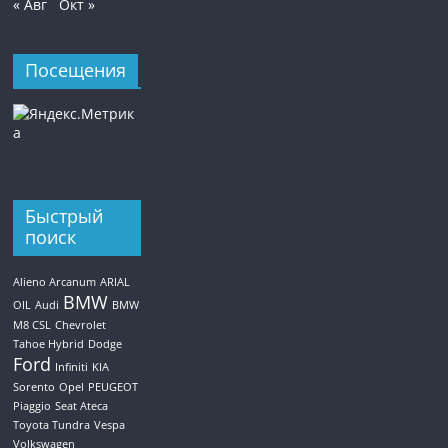
« Авг
Окт »
Посещения
Быстрый
поиск
Alieno Arcanum
ARIAL
BMW
OIL
Audi
BMW
M8 CSL
Chevrolet
Tahoe Hybrid
Dodge
Ford
Infiniti
KIA
Sorento
Opel
PEUGEOT
Piaggio
Seat Ateca
Toyota Tundra
Vespa
Volkswagen