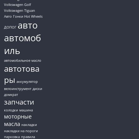
Volkswagen Golf
Volkswagen Tiguan
Авто
Гонки Hot Wheels
авто
ДОПОГ
автомоб
иль
автомобильное масло
автотова
ры
аккумулятор
велоинструмент
диски
домкрат
запчасти
колодки
машина
моторные
масла
накладки
накладки на пороги
парковка
правила