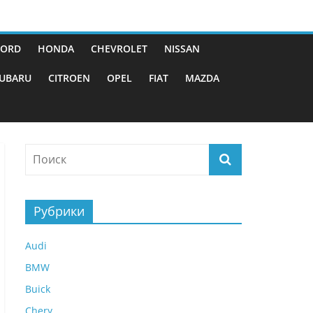
FORD
HONDA
CHEVROLET
NISSAN
UBARU
CITROEN
OPEL
FIAT
MAZDA
Рубрики
Audi
BMW
Buick
Chery