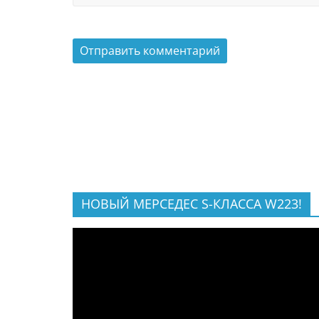
НОВЫЙ МЕРСЕДЕС S-КЛАССА W223!
Видеоплеер