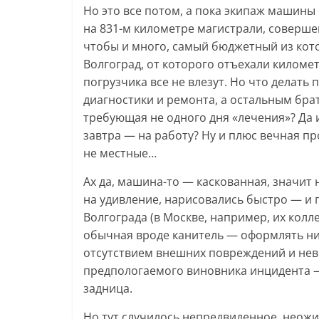
Но это все потом, а пока экипаж машины 
на 831-м километре магистрали, совершен
чтобы и много, самый бюджетный из кот
Волгоград, от которого отъехали километр
погрузчика все не влезут. Но что делать
диагностики и ремонта, а остальным бра
требующая не одного дня «лечения»? Да и
завтра — на работу? Ну и плюс вечная п
не местные…
Ах да, машина-то — каскованная, значит 
на удивление, нарисовались быстро — и п
Волгограда (в Москве, например, их колл
обычная вроде канитель — оформлять ни
отсутствием внешних повреждений и не
предпологаемого виновника инцидента —
задница.
Но тут случилось непредвиденное, неожи