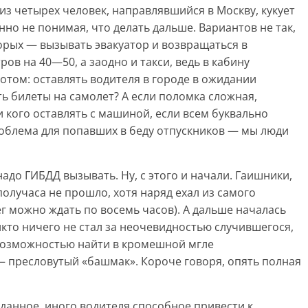
из четырех человек, направлявшийся в Москву, кукует
но не понимая, что делать дальше. Вариантов не так,
орых — вызывать эвакуатор и возвращаться в
ов на 40—50, а заодно и такси, ведь в кабину
 потом: оставлять водителя в городе в ожидании
ть билеты на самолет? А если поломка сложная,
 кого оставлять с машиной, если всем буквально
роблема для попавших в беду отпускников — мы люди
надо ГИБДД вызывать. Ну, с этого и начали. Гаишники,
олучаса не прошло, хотя наряд ехал из самого
ег можно ждать по восемь часов). А дальше началась
кто ничего не стал за неочевидностью случившегося,
возможностью найти в кромешной мгле
 пресловутый «башмак». Короче говоря, опять полная
данное, иного водителя способное привести к