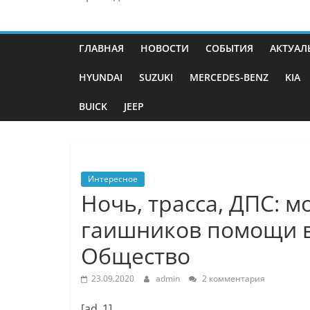
ГЛАВНАЯ
НОВОСТИ
СОБЫТИЯ
АКТУАЛ
HYUNDAI
SUZUKI
MERCEDES-BENZ
KIA
BUICK
JEEP
Интересное
Ночь, трасса, ДПС: м
гаишников помощи в
Общество
23.09.2020
admin
2 комментария
[ad_1]