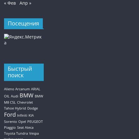
« Фев
Апр »
Посещения
Быстрый
поиск
Alieno Arcanum
ARIAL
BMW
OIL
Audi
BMW
M8 CSL
Chevrolet
Tahoe Hybrid
Dodge
Ford
Infiniti
KIA
Sorento
Opel
PEUGEOT
Piaggio
Seat Ateca
Toyota Tundra
Vespa