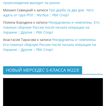
происхождения выходит на рынок
Михаил Савицкий
к записи
Три дерби за два дня. Чего
ждать от тура РПЛ :: Футбол :: РБК Спорт
Полина Бородина
к записи
Рекордсмены и чемпионы. Кто
покинул сборную России после начала операции на
Украине :: Другие :: РБК Спорт
Анастасия Тарасова
к записи
Рекордсмены и чемпионы.
Кто покинул сборную России после начала операции на
Украине :: Другие :: РБК Спорт
НОВЫЙ МЕРСЕДЕС S-КЛАССА W223!
Видеоплеер