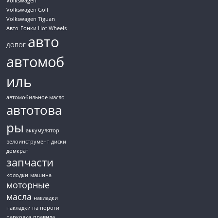
Volkswagen
Volkswagen Golf
Volkswagen Tiguan
Авто
Гонки Hot Wheels
авто
ДОПОГ
автомоб
иль
автомобильное масло
автотова
ры
аккумулятор
велоинструмент
диски
домкрат
запчасти
колодки
машина
моторные
масла
накладки
накладки на пороги
парковка
правила