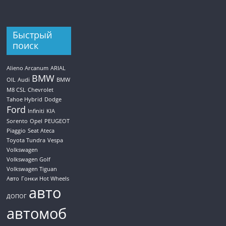
Быстрый
поиск
Alieno Arcanum
ARIAL
BMW
OIL
Audi
BMW
M8 CSL
Chevrolet
Tahoe Hybrid
Dodge
Ford
Infiniti
KIA
Sorento
Opel
PEUGEOT
Piaggio
Seat Ateca
Toyota Tundra
Vespa
Volkswagen
Volkswagen Golf
Volkswagen Tiguan
Авто
Гонки Hot Wheels
авто
ДОПОГ
автомоб