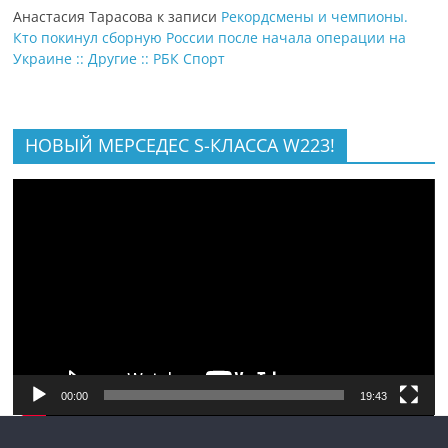
Анастасия Тарасова
к записи
Рекордсмены и чемпионы.
Кто покинул сборную России после начала операции на
Украине :: Другие :: РБК Спорт
НОВЫЙ МЕРСЕДЕС S-КЛАССА W223!
Видеоплеер
00:00
19:43