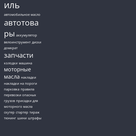
иль
автомобильное масло
автотова
ры
аккумулятор
велоинструмент
диски
домкрат
запчасти
колодки
машина
моторные
масла
накладки
накладки на пороги
парковка
правила
перевозки опасных
грузов
присадки для
моторного масла
скутер
стартер
тираж
тюнинг
шини
штрафы