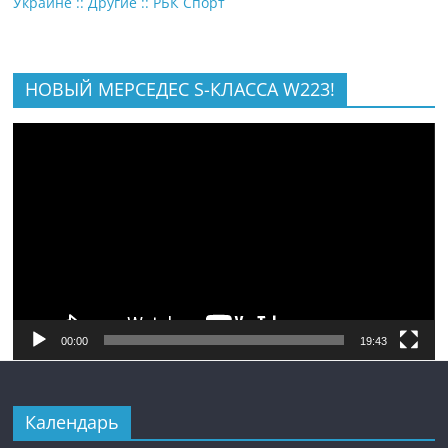
Украине :: Другие :: РБК Спорт
НОВЫЙ МЕРСЕДЕС S-КЛАССА W223!
Видеоплеер
00:00
19:43
Календарь