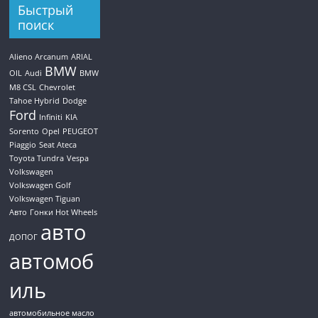
Быстрый
поиск
Alieno Arcanum
ARIAL
BMW
OIL
Audi
BMW
M8 CSL
Chevrolet
Tahoe Hybrid
Dodge
Ford
Infiniti
KIA
Sorento
Opel
PEUGEOT
Piaggio
Seat Ateca
Toyota Tundra
Vespa
Volkswagen
Volkswagen Golf
Volkswagen Tiguan
Авто
Гонки Hot Wheels
авто
ДОПОГ
автомоб
иль
автомобильное масло