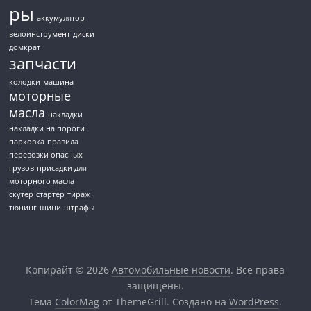
ры
аккумулятор
велоинструмент
диски
домкрат
запчасти
колодки
машина
моторные
масла
накладки
накладки на пороги
парковка
правила
перевозки опасных
грузов
присадки для
моторного масла
скутер
стартер
тираж
тюнинг
шини
штрафы
Копирайт © 2026
Автомобильные новости
. Все права
защищены.
Тема
ColorMag
от ThemeGrill. Создано на
WordPress
.