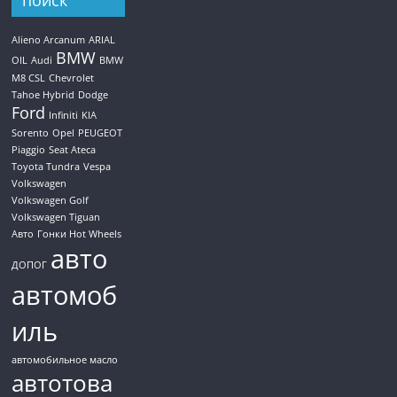
поиск
Alieno Arcanum
ARIAL
BMW
OIL
Audi
BMW
M8 CSL
Chevrolet
Tahoe Hybrid
Dodge
Ford
Infiniti
KIA
Sorento
Opel
PEUGEOT
Piaggio
Seat Ateca
Toyota Tundra
Vespa
Volkswagen
Volkswagen Golf
Volkswagen Tiguan
Авто
Гонки Hot Wheels
авто
ДОПОГ
автомоб
иль
автомобильное масло
автотова