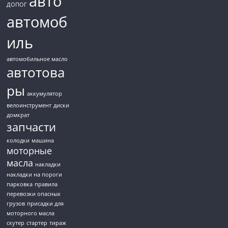
авто
ДОПОГ
автомоб
иль
автомобильное масло
автотова
ры
аккумулятор
велоинструмент
диски
домкрат
запчасти
колодки
машина
моторные
масла
накладки
накладки на пороги
парковка
правила
перевозки опасных
грузов
присадки для
моторного масла
скутер
стартер
тираж