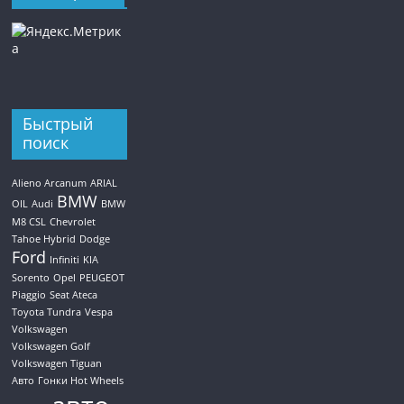
Быстрый
поиск
Alieno Arcanum
ARIAL
BMW
OIL
Audi
BMW
M8 CSL
Chevrolet
Tahoe Hybrid
Dodge
Ford
Infiniti
KIA
Sorento
Opel
PEUGEOT
Piaggio
Seat Ateca
Toyota Tundra
Vespa
Volkswagen
Volkswagen Golf
Volkswagen Tiguan
Авто
Гонки Hot Wheels