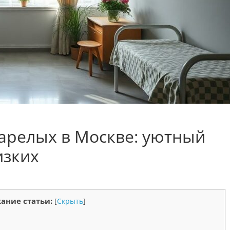
арелых в Москве: уютный
изких
ание статьи:
[
Скрыть
]