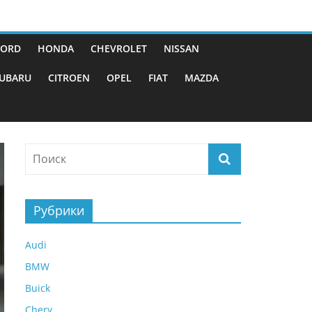
FORD
HONDA
CHEVROLET
NISSAN
UBARU
CITROEN
OPEL
FIAT
MAZDA
Рубрики
Audi
BMW
Buick
Chery