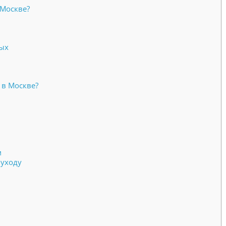
 Москве?
лых
 в Москве?
м
 уходу