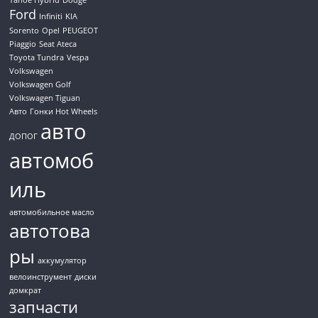
Ford
Infiniti
KIA
Sorento
Opel
PEUGEOT
Piaggio
Seat Ateca
Toyota Tundra
Vespa
Volkswagen
Volkswagen Golf
Volkswagen Tiguan
Авто
Гонки Hot Wheels
авто
ДОПОГ
автомоб
иль
автомобильное масло
автотова
ры
аккумулятор
велоинструмент
диски
домкрат
запчасти