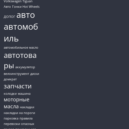
Volkswagen Tiguan
Авто
Гонки Hot Wheels
авто
ДОПОГ
автомоб
иль
автомобильное масло
автотова
ры
аккумулятор
велоинструмент
диски
домкрат
запчасти
колодки
машина
моторные
масла
накладки
накладки на пороги
парковка
правила
перевозки опасных