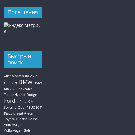
Посещения
Быстрый
поиск
Alieno Arcanum
ARIAL
BMW
OIL
Audi
BMW
M8 CSL
Chevrolet
Tahoe Hybrid
Dodge
Ford
Infiniti
KIA
Sorento
Opel
PEUGEOT
Piaggio
Seat Ateca
Toyota Tundra
Vespa
Volkswagen
Volkswagen Golf