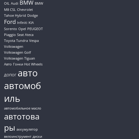
BMW
OIL
Audi
BMW
M8 CSL
Chevrolet
Tahoe Hybrid
Dodge
Ford
Infiniti
KIA
Sorento
Opel
PEUGEOT
Piaggio
Seat Ateca
Toyota Tundra
Vespa
Volkswagen
Volkswagen Golf
Volkswagen Tiguan
Авто
Гонки Hot Wheels
авто
ДОПОГ
автомоб
иль
автомобильное масло
автотова
ры
аккумулятор
велоинструмент
диски