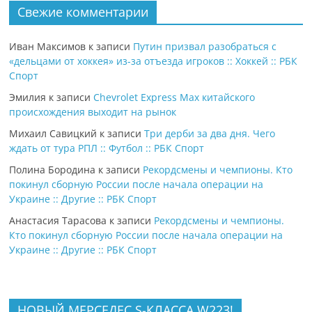
Свежие комментарии
Иван Максимов
к записи
Путин призвал разобраться с
«дельцами от хоккея» из-за отъезда игроков :: Хоккей :: РБК
Спорт
Эмилия
к записи
Chevrolet Express Max китайского
происхождения выходит на рынок
Михаил Савицкий
к записи
Три дерби за два дня. Чего
ждать от тура РПЛ :: Футбол :: РБК Спорт
Полина Бородина
к записи
Рекордсмены и чемпионы. Кто
покинул сборную России после начала операции на
Украине :: Другие :: РБК Спорт
Анастасия Тарасова
к записи
Рекордсмены и чемпионы.
Кто покинул сборную России после начала операции на
Украине :: Другие :: РБК Спорт
НОВЫЙ МЕРСЕДЕС S-КЛАССА W223!