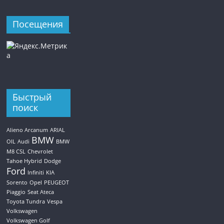
Посещения
Быстрый
поиск
Alieno Arcanum
ARIAL
BMW
OIL
Audi
BMW
M8 CSL
Chevrolet
Tahoe Hybrid
Dodge
Ford
Infiniti
KIA
Sorento
Opel
PEUGEOT
Piaggio
Seat Ateca
Toyota Tundra
Vespa
Volkswagen
Volkswagen Golf