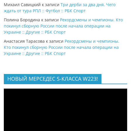
Михаил Савицкий
к записи
Три дерби за два дня. Чего
ждать от тура РПЛ :: Футбол :: РБК Спорт
Полина Бородина
к записи
Рекордсмены и чемпионы. Кто
покинул сборную России после начала операции на
Украине :: Другие :: РБК Спорт
Анастасия Тарасова
к записи
Рекордсмены и чемпионы.
Кто покинул сборную России после начала операции на
Украине :: Другие :: РБК Спорт
НОВЫЙ МЕРСЕДЕС S-КЛАССА W223!
Видеоплеер