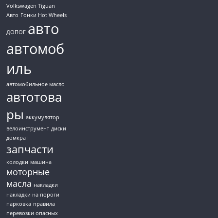
Volkswagen Tiguan
Авто
Гонки Hot Wheels
авто
ДОПОГ
автомоб
иль
автомобильное масло
автотова
ры
аккумулятор
велоинструмент
диски
домкрат
запчасти
колодки
машина
моторные
масла
накладки
накладки на пороги
парковка
правила
перевозки опасных