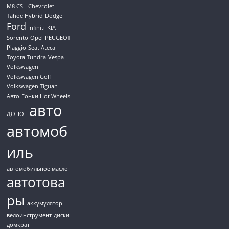
M8 CSL
Chevrolet
Tahoe Hybrid
Dodge
Ford
Infiniti
KIA
Sorento
Opel
PEUGEOT
Piaggio
Seat Ateca
Toyota Tundra
Vespa
Volkswagen
Volkswagen Golf
Volkswagen Tiguan
Авто
Гонки Hot Wheels
авто
ДОПОГ
автомоб
иль
автомобильное масло
автотова
ры
аккумулятор
велоинструмент
диски
домкрат