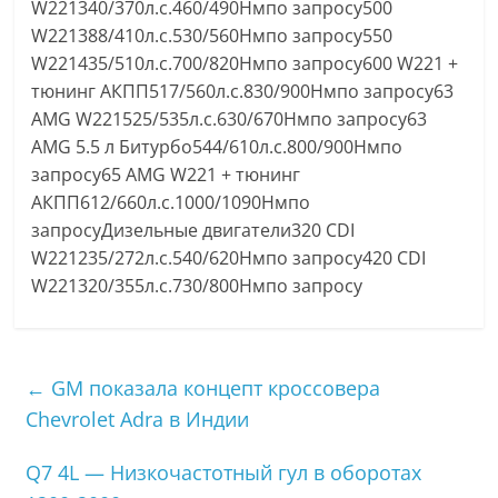
W221340/370л.с.460/490Нмпо запросу500
W221388/410л.с.530/560Нмпо запросу550
W221435/510л.с.700/820Нмпо запросу600 W221 +
тюнинг АКПП517/560л.с.830/900Нмпо запросу63
AMG W221525/535л.с.630/670Нмпо запросу63
AMG 5.5 л Битурбо544/610л.с.800/900Нмпо
запросу65 AMG W221 + тюнинг
АКПП612/660л.с.1000/1090Нмпо
запросуДизельные двигатели320 CDI
W221235/272л.с.540/620Нмпо запросу420 CDI
W221320/355л.с.730/800Нмпо запросу
←
GM показала концепт кроссовера
Chevrolet Adra в Индии
Q7 4L — Низкочастотный гул в оборотах