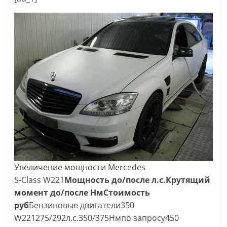
Увеличение мощности Mercedes
S-Class W221
Мощность до/после л.с.
Крутящий
момент до/после Нм
Стоимость
руб
Бензиновые двигатели350
W221275/292л.с.350/375Нмпо запросу450