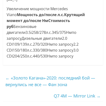
Увеличение мощности Mercedes
Viano
Мощность до/после л.с.
Крутящий
момент до/после Нм
Стоимость
руб
Бензиновые
двигатели3.5i258/278л.с.345/375Нмпо
запросуДизельные двигатели2.0
CDI109/139л.с.270/320Нмпо запросу2.2
CDI150/180л.с.330/380Нмпо запросу3.0
CDI204/250л.с.440/530Нмпо запросу
←
«Золото Кагана»-2020: последний бой —
вернулись не все — Фан зона
Q7 4M — Mirror Link
→