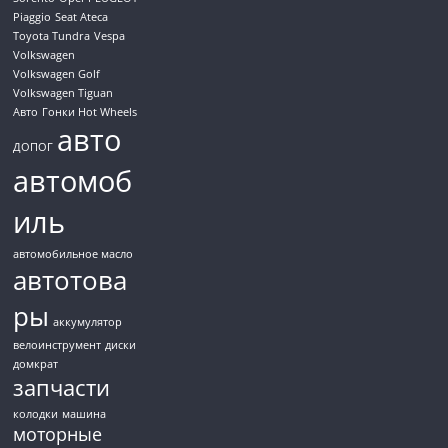
Piaggio
Seat Ateca
Toyota Tundra
Vespa
Volkswagen
Volkswagen Golf
Volkswagen Tiguan
Авто
Гонки Hot Wheels
авто
ДОПОГ
автомоб
иль
автомобильное масло
автотова
ры
аккумулятор
велоинструмент
диски
домкрат
запчасти
колодки
машина
моторные