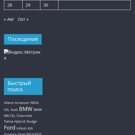
28
29
30
« Авг
Окт »
Посещения
Быстрый
поиск
Alieno Arcanum
ARIAL
BMW
OIL
Audi
BMW
M8 CSL
Chevrolet
Tahoe Hybrid
Dodge
Ford
Infiniti
KIA
Sorento
Opel
PEUGEOT