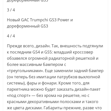
3
/ 4
Новый GAC Trumpchi GS3 Power и
дореформенный GS3
4
/ 4
Прежде всего, дизайн. Так, внешность подтянули
к последним GS4 и GS5: младший кроссовер
обзавелся огромной радиаторной решеткой и
более массивным бампером с
«треугольниками». Еще заменили задний бампер
(он теперь без имитации патрубков выхлопной
системы), фары и фонари. Кроме того, для
паркетника можно будет заказать дизайн-пакет
«под спорт» — без хрома на решетке, но с
красными декоративными полосками и такого
же цвета дисками. Габариты прежние, разве что