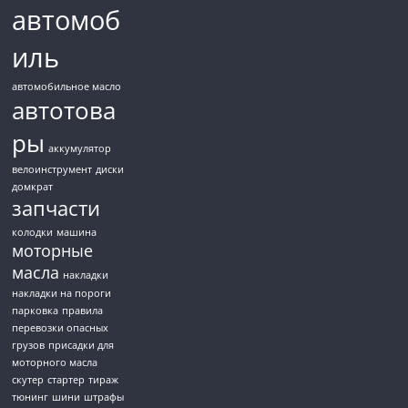
автомоб
иль
автомобильное масло
автотова
ры
аккумулятор
велоинструмент
диски
домкрат
запчасти
колодки
машина
моторные
масла
накладки
накладки на пороги
парковка
правила
перевозки опасных
грузов
присадки для
моторного масла
скутер
стартер
тираж
тюнинг
шини
штрафы