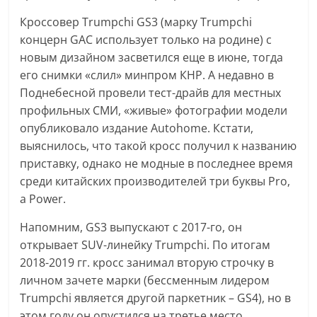
Кроссовер Trumpchi GS3 (марку Trumpchi
концерн GAC использует только на родине) с
новым дизайном засветился еще в июне, тогда
его снимки «слил» минпром КНР. А недавно в
Поднебесной провели тест-драйв для местных
профильных СМИ, «живые» фотографии модели
опубликовало издание Autohome. Кстати,
выяснилось, что такой кросс получил к названию
приставку, однако не модные в последнее время
среди китайских производителей три буквы Pro,
а Power.
Напомним, GS3 выпускают с 2017-го, он
открывает SUV-линейку Trumpchi. По итогам
2018-2019 гг. кросс занимал вторую строчку в
личном зачете марки (бессменным лидером
Trumpchi является другой паркетник – GS4), но в
этом году он опустился на третье место,