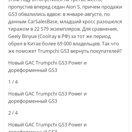
пропустив вперед седан Aion S, причем продажи
GS3 обвалились вдвое: в январе-августе, по
данным CarSalesBase, младший кросс разошелся
тиражом в 22 579 экземпляров. Для сравнения,
Geely Binyue (Coolray в РФ) за тот же период
обрел в Китае более 69 000 владельцев. Так что
же поможет Trumpchi GS3 вернуть покупателей?
Новый GAC Trumpchi GS3 Power и
дореформенный GS3
1
/ 4
Новый GAC Trumpchi GS3 Power и
дореформенный GS3
2
/ 4
Новый GAC Trumpchi GS3 Power и
дореформенный GS3