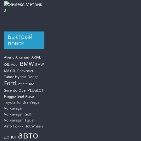
Быстрый
поиск
Alieno Arcanum
ARIAL
BMW
OIL
Audi
BMW
M8 CSL
Chevrolet
Tahoe Hybrid
Dodge
Ford
Infiniti
KIA
Sorento
Opel
PEUGEOT
Piaggio
Seat Ateca
Toyota Tundra
Vespa
Volkswagen
Volkswagen Golf
Volkswagen Tiguan
Авто
Гонки Hot Wheels
авто
ДОПОГ