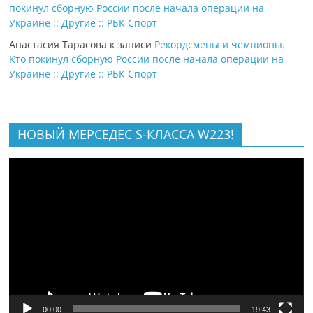
покинул сборную России после начала операции на
Украине :: Другие :: РБК Спорт
Анастасия Тарасова
к записи
Рекордсмены и чемпионы.
Кто покинул сборную России после начала операции на
Украине :: Другие :: РБК Спорт
НОВЫЙ МЕРСЕДЕС S-КЛАССА W223!
Видеоплеер
00:00
19:43