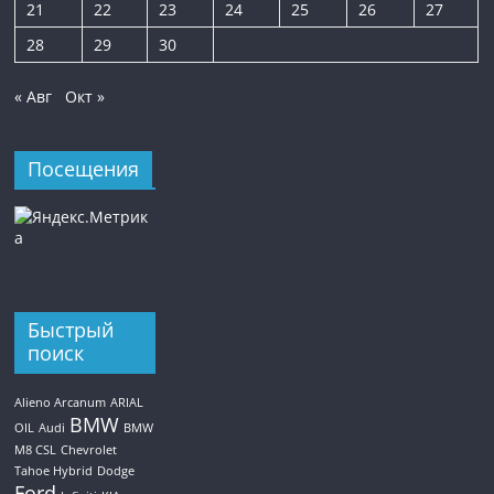
21
22
23
24
25
26
27
28
29
30
« Авг
Окт »
Посещения
Быстрый
поиск
Alieno Arcanum
ARIAL
BMW
OIL
Audi
BMW
M8 CSL
Chevrolet
Tahoe Hybrid
Dodge
Ford