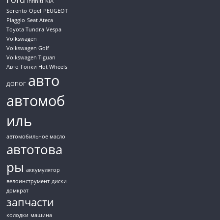
Infiniti
KIA
Sorento
Opel
PEUGEOT
Piaggio
Seat Ateca
Toyota Tundra
Vespa
Volkswagen
Volkswagen Golf
Volkswagen Tiguan
Авто
Гонки Hot Wheels
авто
ДОПОГ
автомоб
иль
автомобильное масло
автотова
ры
аккумулятор
велоинструмент
диски
домкрат
запчасти
колодки
машина