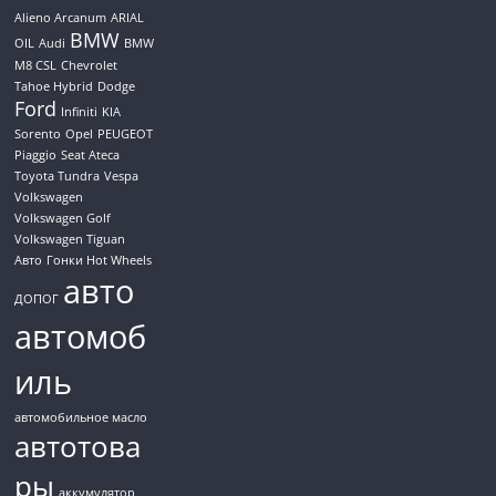
Alieno Arcanum
ARIAL
BMW
OIL
Audi
BMW
M8 CSL
Chevrolet
Tahoe Hybrid
Dodge
Ford
Infiniti
KIA
Sorento
Opel
PEUGEOT
Piaggio
Seat Ateca
Toyota Tundra
Vespa
Volkswagen
Volkswagen Golf
Volkswagen Tiguan
Авто
Гонки Hot Wheels
авто
ДОПОГ
автомоб
иль
автомобильное масло
автотова
ры
аккумулятор