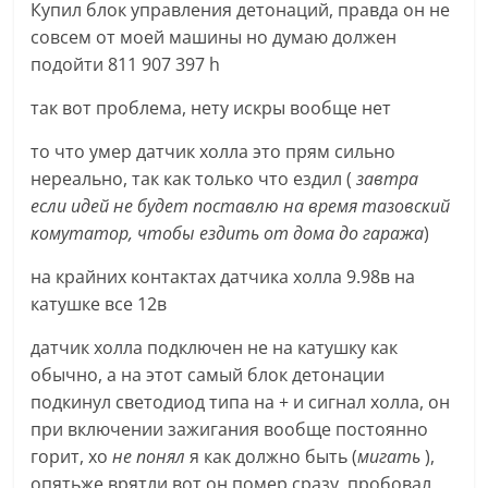
Купил блок управления детонаций, правда он не
совсем от моей машины но думаю должен
подойти 811 907 397 h
так вот проблема, нету искры вообще нет
то что умер датчик холла это прям сильно
нереально, так как только что ездил (
завтра
если идей не будет поставлю на время тазовский
комутатор, чтобы ездить от дома до гаража
)
на крайних контактах датчика холла 9.98в на
катушке все 12в
датчик холла подключен не на катушку как
обычно, а на этот самый блок детонации
подкинул светодиод типа на + и сигнал холла, он
при включении зажигания вообще постоянно
горит, хо
не понял
я как должно быть (
мигать
),
опятьже врятли вот он помер сразу, пробовал