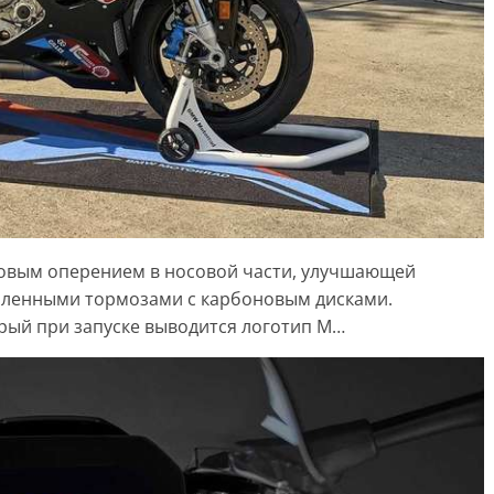
овым оперением в носовой части, улучшающей
силенными тормозами с карбоновым дисками.
орый при запуске выводится логотип M…