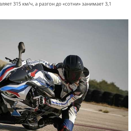
яет 315 км/ч, а разгон до «сотни» занимает 3,1