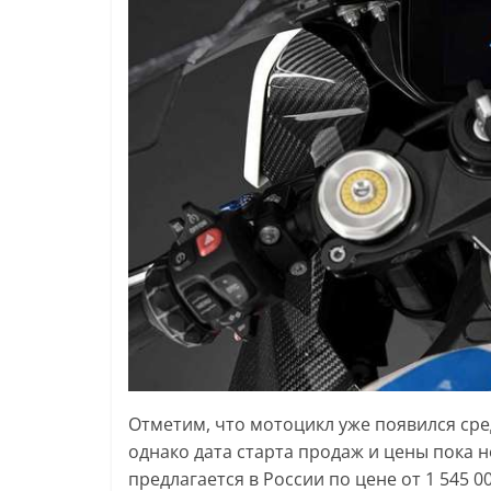
Отметим, что мотоцикл уже появился сре
однако дата старта продаж и цены пока н
предлагается в России по цене от 1 545 0