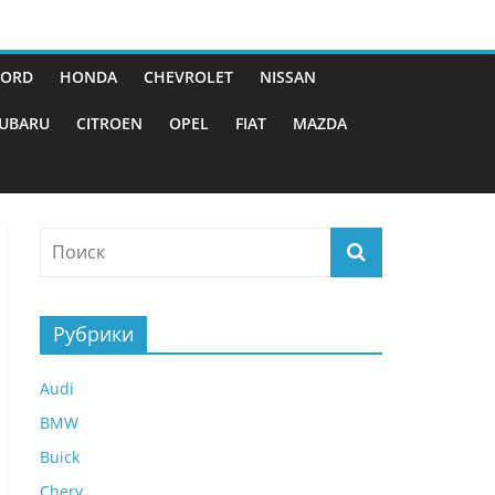
FORD
HONDA
CHEVROLET
NISSAN
UBARU
CITROEN
OPEL
FIAT
MAZDA
Рубрики
Audi
BMW
Buick
Chery