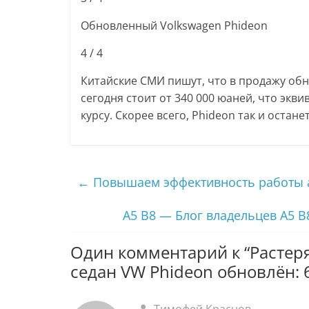
Обновленный Volkswagen Phideon
4
/ 4
Китайские СМИ пишут, что в продажу об
сегодня стоит от 340 000 юаней, что экв
курсу. Скорее всего, Phideon так и остан
←
Повышаем эффективность работы 
A5 B8 — Блог владельцев А5 В
Один комментарий к “
Растер
седан VW Phideon обновлён: 
Тимофей Краснов