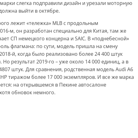
марки слегка подправили дизайн и урезали моторную
должна выйти в октябре.
орого лежит «тележка» MLB с продольным
16-м, он разработан специально для Китая, там же
чает СП немецкого концерна и SAIC. В «поднебесной»
оль флагмана: по сути, модель пришла на смену
2018-й, когда было реализовано более 24 400 штук
. Но результат 2019-го – уже около 14 000 единиц, а в
 4807 штук. Для сравнения, родственная модель Audi A6
Р тиражом более 17 000 экземпляров. И все же марка
ается: на открывшемся в Пекине автосалоне
хотя обновок немного.