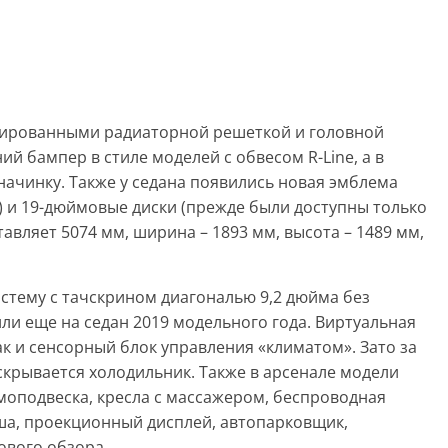
ушированными радиаторной решеткой и головной
й бампер в стиле моделей с обвесом R-Line, а в
ачинку. Также у седана появились новая эмблема
) и 19-дюймовые диски (прежде были доступны только
тавляет 5074 мм, ширина – 1893 мм, высота – 1489 мм,
стему с тачскрином диагональю 9,2 дюйма без
или еще на седан 2019 модельного года. Виртуальная
как и сенсорный блок управления «климатом». Зато за
скрывается холодильник. Также в арсенале модели
моподвеска, кресла с массажером, беспроводная
ша, проекционный дисплей, автопарковщик,
ового обзора.