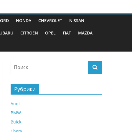
FORD
HONDA
CHEVROLET
NISSAN
UBARU
CITROEN
OPEL
FIAT
MAZDA
Рубрики
Audi
BMW
Buick
Chery