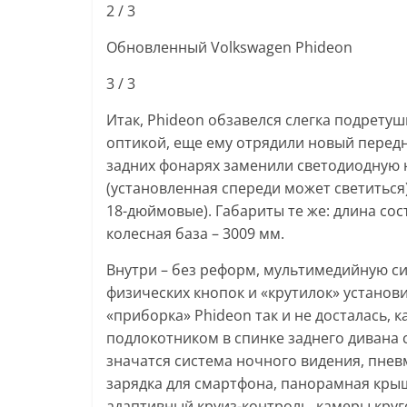
2
/ 3
Обновленный Volkswagen Phideon
3
/ 3
Итак, Phideon обзавелся слегка подрет
оптикой, еще ему отрядили новый передни
задних фонарях заменили светодиодную н
(установленная спереди может светиться
18-дюймовые). Габариты те же: длина сос
колесная база – 3009 мм.
Внутри – без реформ, мультимедийную си
физических кнопок и «крутилок» установ
«приборка» Phideon так и не досталась, 
подлокотником в спинке заднего дивана 
значатся система ночного видения, пнев
зарядка для смартфона, панорамная кры
адаптивный круиз-контроль, камеры круг