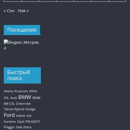
« Сен
Ноя »
Посещения
Быстрый
поиск
Alieno Arcanum
ARIAL
BMW
OIL
Audi
BMW
M8 CSL
Chevrolet
Tahoe Hybrid
Dodge
Ford
Infiniti
KIA
Sorento
Opel
PEUGEOT
Piaggio
Seat Ateca