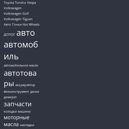
Toyota Tundra
Vespa
Volkswagen
Volkswagen Golf
Volkswagen Tiguan
Авто
Гонки Hot Wheels
авто
ДОПОГ
автомоб
иль
автомобильное масло
автотова
ры
аккумулятор
велоинструмент
диски
домкрат
запчасти
колодки
машина
моторные
масла
накладки