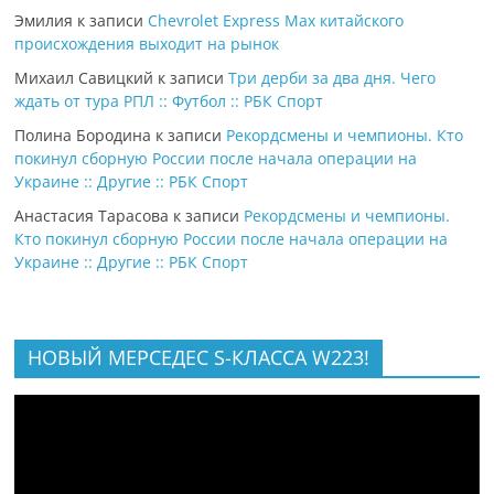
Эмилия
к записи
Chevrolet Express Max китайского
происхождения выходит на рынок
Михаил Савицкий
к записи
Три дерби за два дня. Чего
ждать от тура РПЛ :: Футбол :: РБК Спорт
Полина Бородина
к записи
Рекордсмены и чемпионы. Кто
покинул сборную России после начала операции на
Украине :: Другие :: РБК Спорт
Анастасия Тарасова
к записи
Рекордсмены и чемпионы.
Кто покинул сборную России после начала операции на
Украине :: Другие :: РБК Спорт
НОВЫЙ МЕРСЕДЕС S-КЛАССА W223!
Видеоплеер