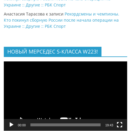
Украине :: Другие :: РБК Спорт
Анастасия Тарасова
к записи
Рекордсмены и чемпионы.
Кто покинул сборную России после начала операции на
Украине :: Другие :: РБК Спорт
НОВЫЙ МЕРСЕДЕС S-КЛАССА W223!
Видеоплеер
00:00
19:43