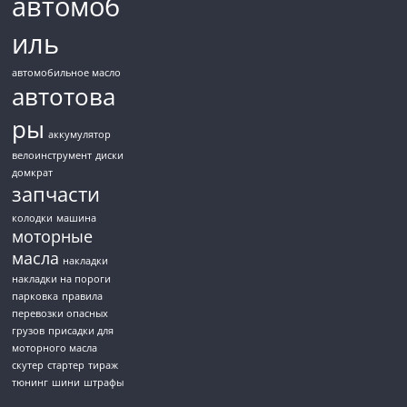
автомоб
иль
автомобильное масло
автотова
ры
аккумулятор
велоинструмент
диски
домкрат
запчасти
колодки
машина
моторные
масла
накладки
накладки на пороги
парковка
правила
перевозки опасных
грузов
присадки для
моторного масла
скутер
стартер
тираж
тюнинг
шини
штрафы