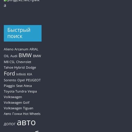
Быстрый
поиск
Alieno Arcanum
ARIAL
BMW
OIL
Audi
BMW
M8 CSL
Chevrolet
Tahoe Hybrid
Dodge
Ford
Infiniti
KIA
Sorento
Opel
PEUGEOT
Piaggio
Seat Ateca
Toyota Tundra
Vespa
Volkswagen
Volkswagen Golf
Volkswagen Tiguan
Авто
Гонки Hot Wheels
авто
ДОПОГ