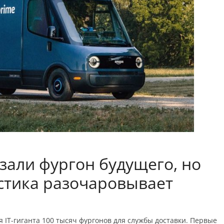
азали фургон будущего, но
стика разочаровывает
 IT-гиганта 100 тысяч фургонов для службы доставки. Первые