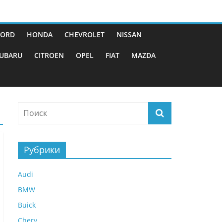
FORD
HONDA
CHEVROLET
NISSAN
UBARU
CITROEN
OPEL
FIAT
MAZDA
Рубрики
Audi
BMW
Buick
Chery