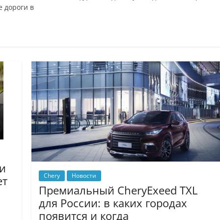
 дороги в
ки
Chery
Новости
ет
Премиальный CheryExeed TXL
для России: в каких городах
появится и когда