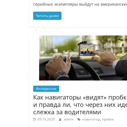
серийные экземпляры выйдут на американские
Читать далее
Интересное
Как навигаторы «видят» проб
и правда ли, что через них ид
слежка за водителями
,
09.10.2020
admin
навигатор
пробки