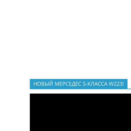
НОВЫЙ МЕРСЕДЕС S-КЛАССА W223!
Видеоплеер