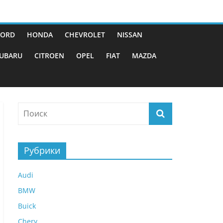
FORD
HONDA
CHEVROLET
NISSAN
UBARU
CITROEN
OPEL
FIAT
MAZDA
Рубрики
Audi
BMW
Buick
Chery