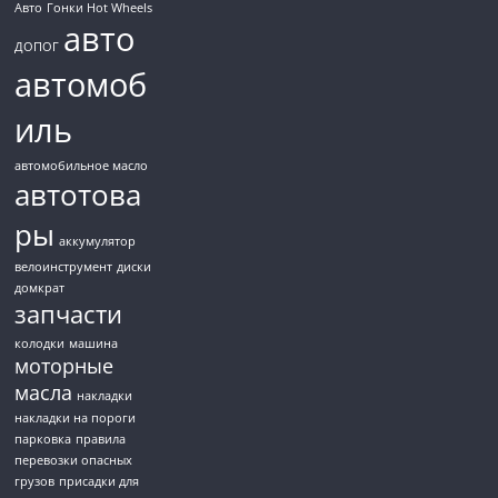
Авто
Гонки Hot Wheels
авто
ДОПОГ
автомоб
иль
автомобильное масло
автотова
ры
аккумулятор
велоинструмент
диски
домкрат
запчасти
колодки
машина
моторные
масла
накладки
накладки на пороги
парковка
правила
перевозки опасных
грузов
присадки для