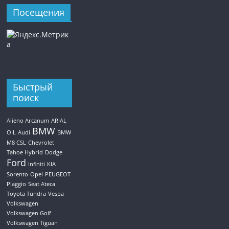
Посещения
Быстрый
поиск
Alieno Arcanum
ARIAL
BMW
OIL
Audi
BMW
M8 CSL
Chevrolet
Tahoe Hybrid
Dodge
Ford
Infiniti
KIA
Sorento
Opel
PEUGEOT
Piaggio
Seat Ateca
Toyota Tundra
Vespa
Volkswagen
Volkswagen Golf
Volkswagen Tiguan