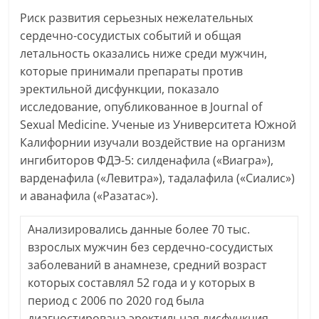
Риск развития серьезных нежелательных
сердечно-сосудистых событий и общая
летальность оказались ниже среди мужчин,
которые принимали препараты против
эректильной дисфункции, показало
исследование, опубликованное в Journal of
Sexual Medicine. Ученые из Университета Южной
Калифорнии изучали воздействие на организм
ингибиторов ФДЭ-5:
с
илденафила («Виагра»),
варденафила («Левитра»
), тадалафила («Сиалис»)
и аванафила («Разатас»).
Анализировались данные более 70 тыс.
взрослых мужчин без сердечно-сосудистых
заболеваний в анамнезе, средний возраст
которых составлял 52 года и у которых в
период с 2006 по 2020 год была
диагностирована эректильная дисфункция.