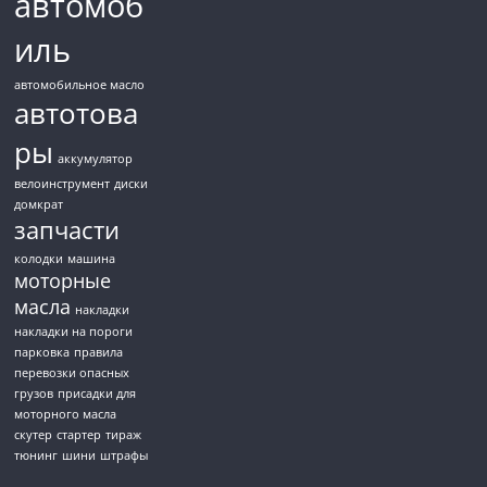
автомоб
иль
автомобильное масло
автотова
ры
аккумулятор
велоинструмент
диски
домкрат
запчасти
колодки
машина
моторные
масла
накладки
накладки на пороги
парковка
правила
перевозки опасных
грузов
присадки для
моторного масла
скутер
стартер
тираж
тюнинг
шини
штрафы