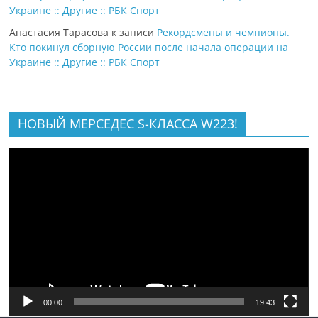
Украине :: Другие :: РБК Спорт
Анастасия Тарасова
к записи
Рекордсмены и чемпионы.
Кто покинул сборную России после начала операции на
Украине :: Другие :: РБК Спорт
НОВЫЙ МЕРСЕДЕС S-КЛАССА W223!
Видеоплеер
00:00
19:43