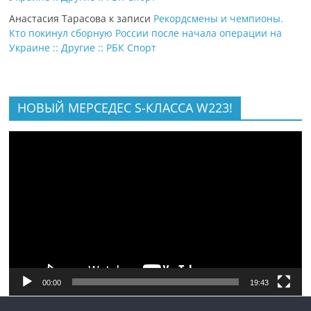
Анастасия Тарасова
к записи
Рекордсмены и чемпионы.
Кто покинул сборную России после начала операции на
Украине :: Другие :: РБК Спорт
НОВЫЙ МЕРСЕДЕС S-КЛАССА W223!
Видеоплеер
00:00
19:43