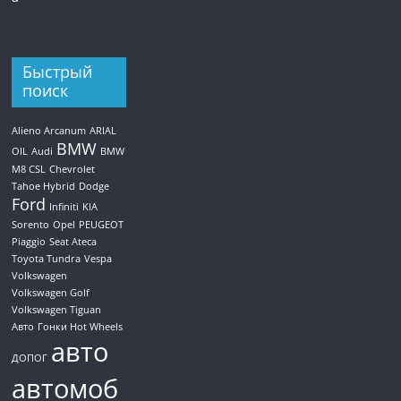
Быстрый
поиск
Alieno Arcanum
ARIAL
BMW
OIL
Audi
BMW
M8 CSL
Chevrolet
Tahoe Hybrid
Dodge
Ford
Infiniti
KIA
Sorento
Opel
PEUGEOT
Piaggio
Seat Ateca
Toyota Tundra
Vespa
Volkswagen
Volkswagen Golf
Volkswagen Tiguan
Авто
Гонки Hot Wheels
авто
ДОПОГ
автомоб