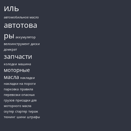
иль
автомобильное масло
автотова
ры
аккумулятор
велоинструмент
диски
домкрат
запчасти
колодки
машина
моторные
масла
накладки
накладки на пороги
парковка
правила
перевозки опасных
грузов
присадки для
моторного масла
скутер
стартер
тираж
тюнинг
шини
штрафы