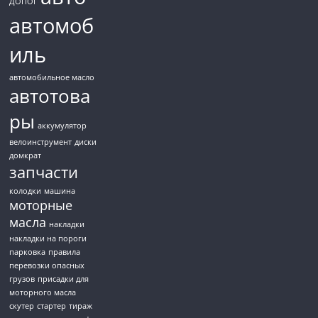
ДОПОГ
автомоб
иль
автомобильное масло
автотова
ры
аккумулятор
велоинструмент
диски
домкрат
запчасти
колодки
машина
моторные
масла
накладки
накладки на пороги
парковка
правила
перевозки опасных
грузов
присадки для
моторного масла
скутер
стартер
тираж