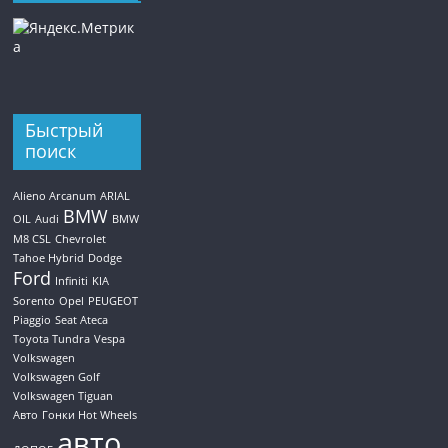
Быстрый
поиск
Alieno Arcanum
ARIAL
BMW
OIL
Audi
BMW
M8 CSL
Chevrolet
Tahoe Hybrid
Dodge
Ford
Infiniti
KIA
Sorento
Opel
PEUGEOT
Piaggio
Seat Ateca
Toyota Tundra
Vespa
Volkswagen
Volkswagen Golf
Volkswagen Tiguan
Авто
Гонки Hot Wheels
авто