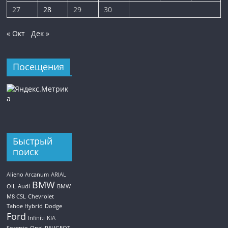
27
28
29
30
« Окт
Дек »
Посещения
Быстрый
поиск
Alieno Arcanum
ARIAL
BMW
OIL
Audi
BMW
M8 CSL
Chevrolet
Tahoe Hybrid
Dodge
Ford
Infiniti
KIA