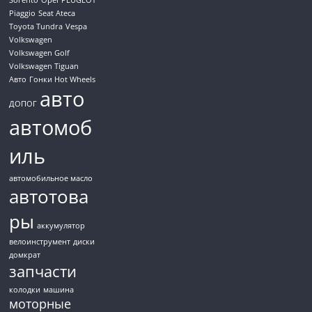
Sorento
Opel
PEUGEOT
Piaggio
Seat Ateca
Toyota Tundra
Vespa
Volkswagen
Volkswagen Golf
Volkswagen Tiguan
Авто
Гонки Hot Wheels
авто
ДОПОГ
автомоб
иль
автомобильное масло
автотова
ры
аккумулятор
велоинструмент
диски
домкрат
запчасти
колодки
машина
моторные