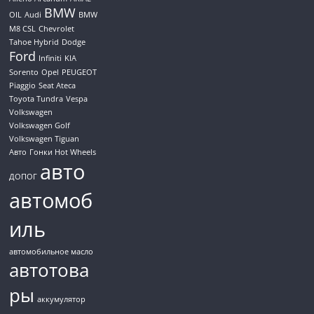
BMW
OIL
Audi
BMW
M8 CSL
Chevrolet
Tahoe Hybrid
Dodge
Ford
Infiniti
KIA
Sorento
Opel
PEUGEOT
Piaggio
Seat Ateca
Toyota Tundra
Vespa
Volkswagen
Volkswagen Golf
Volkswagen Tiguan
Авто
Гонки Hot Wheels
авто
ДОПОГ
автомоб
иль
автомобильное масло
автотова
ры
аккумулятор