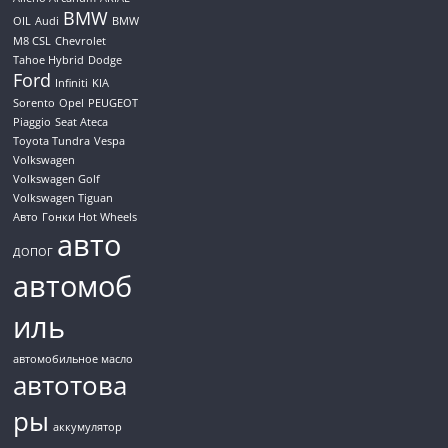
BMW
OIL
Audi
BMW
M8 CSL
Chevrolet
Tahoe Hybrid
Dodge
Ford
Infiniti
KIA
Sorento
Opel
PEUGEOT
Piaggio
Seat Ateca
Toyota Tundra
Vespa
Volkswagen
Volkswagen Golf
Volkswagen Tiguan
Авто
Гонки Hot Wheels
авто
ДОПОГ
автомоб
иль
автомобильное масло
автотова
ры
аккумулятор