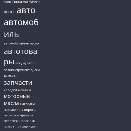
Авто
Гонки Hot Wheels
авто
ДОПОГ
автомоб
иль
автомобильное масло
автотова
ры
аккумулятор
велоинструмент
диски
домкрат
запчасти
колодки
машина
моторные
масла
накладки
накладки на пороги
парковка
правила
перевозки опасных
грузов
присадки для