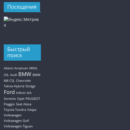
Посещения
Быстрый
поиск
Alieno Arcanum
ARIAL
BMW
OIL
Audi
BMW
M8 CSL
Chevrolet
Tahoe Hybrid
Dodge
Ford
Infiniti
KIA
Sorento
Opel
PEUGEOT
Piaggio
Seat Ateca
Toyota Tundra
Vespa
Volkswagen
Volkswagen Golf
Volkswagen Tiguan