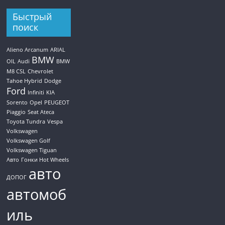
Быстрый
поиск
Alieno Arcanum
ARIAL
BMW
OIL
Audi
BMW
M8 CSL
Chevrolet
Tahoe Hybrid
Dodge
Ford
Infiniti
KIA
Sorento
Opel
PEUGEOT
Piaggio
Seat Ateca
Toyota Tundra
Vespa
Volkswagen
Volkswagen Golf
Volkswagen Tiguan
Авто
Гонки Hot Wheels
авто
ДОПОГ
автомоб
иль