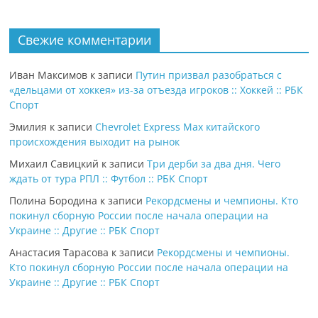
Свежие комментарии
Иван Максимов
к записи
Путин призвал разобраться с
«дельцами от хоккея» из-за отъезда игроков :: Хоккей :: РБК
Спорт
Эмилия
к записи
Chevrolet Express Max китайского
происхождения выходит на рынок
Михаил Савицкий
к записи
Три дерби за два дня. Чего
ждать от тура РПЛ :: Футбол :: РБК Спорт
Полина Бородина
к записи
Рекордсмены и чемпионы. Кто
покинул сборную России после начала операции на
Украине :: Другие :: РБК Спорт
Анастасия Тарасова
к записи
Рекордсмены и чемпионы.
Кто покинул сборную России после начала операции на
Украине :: Другие :: РБК Спорт