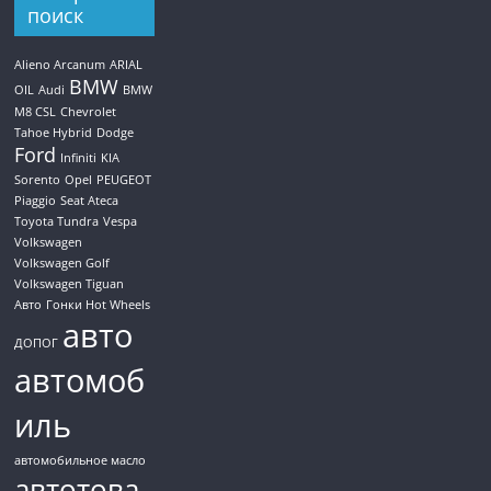
поиск
Alieno Arcanum
ARIAL
BMW
OIL
Audi
BMW
M8 CSL
Chevrolet
Tahoe Hybrid
Dodge
Ford
Infiniti
KIA
Sorento
Opel
PEUGEOT
Piaggio
Seat Ateca
Toyota Tundra
Vespa
Volkswagen
Volkswagen Golf
Volkswagen Tiguan
Авто
Гонки Hot Wheels
авто
ДОПОГ
автомоб
иль
автомобильное масло
автотова