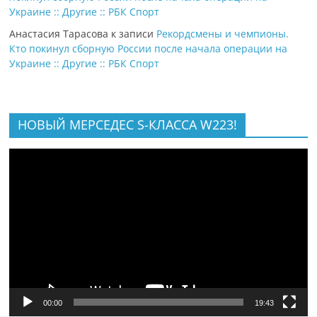
Украине :: Другие :: РБК Спорт
Анастасия Тарасова
к записи
Рекордсмены и чемпионы.
Кто покинул сборную России после начала операции на
Украине :: Другие :: РБК Спорт
НОВЫЙ МЕРСЕДЕС S-КЛАССА W223!
Видеоплеер
00:00
19:43