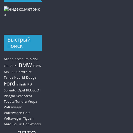
Быстрый
поиск
Alieno Arcanum
ARIAL
BMW
OIL
Audi
BMW
M8 CSL
Chevrolet
Tahoe Hybrid
Dodge
Ford
Infiniti
KIA
Sorento
Opel
PEUGEOT
Piaggio
Seat Ateca
Toyota Tundra
Vespa
Volkswagen
Volkswagen Golf
Volkswagen Tiguan
Авто
Гонки Hot Wheels
авто