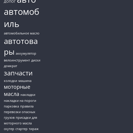
ДОПОГ
автомоб
иль
автомобильное масло
автотова
ры
аккумулятор
велоинструмент
диски
домкрат
запчасти
колодки
машина
моторные
масла
накладки
накладки на пороги
парковка
правила
перевозки опасных
грузов
присадки для
моторного масла
скутер
стартер
тираж