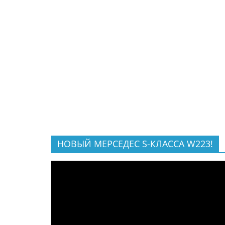
НОВЫЙ МЕРСЕДЕС S-КЛАССА W223!
Видеоплеер