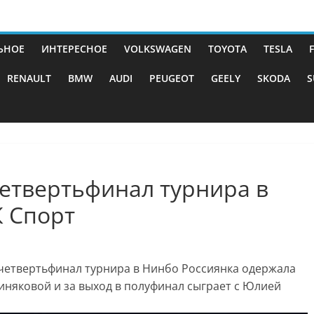
ЬНОЕ
ИНТЕРЕСНОЕ
VOLKSWAGEN
TOYOTA
TESLA
RENAULT
BMW
AUDI
PEUGEOT
GEELY
SKODA
S
етвертьфинал турнира в
К Спорт
 четвертьфинал турнира в Нинбо
Россиянка одержала
иняковой и за выход в полуфинал сыграет с Юлией