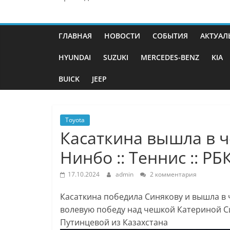
ГЛАВНАЯ
НОВОСТИ
СОБЫТИЯ
АКТУАЛ
HYUNDAI
SUZUKI
MERCEDES-BENZ
KIA
BUICK
JEEP
Toyota
Касаткина вышла в ч
Нинбо :: Теннис :: РБ
17.10.2024
admin
2 комментария
Касаткина победила Синякову и вышла в
волевую победу над чешкой Катериной С
Путинцевой из Казахстана