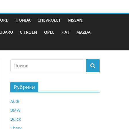
FORD
HONDA
CHEVROLET
NISSAN
UBARU
CITROEN
OPEL
FIAT
MAZDA
Рубрики
Audi
BMW
Buick
Chery