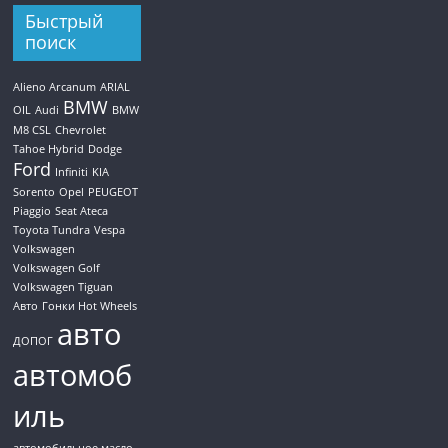
Быстрый
поиск
Alieno Arcanum
ARIAL
BMW
OIL
Audi
BMW
M8 CSL
Chevrolet
Tahoe Hybrid
Dodge
Ford
Infiniti
KIA
Sorento
Opel
PEUGEOT
Piaggio
Seat Ateca
Toyota Tundra
Vespa
Volkswagen
Volkswagen Golf
Volkswagen Tiguan
Авто
Гонки Hot Wheels
авто
ДОПОГ
автомоб
иль
автомобильное масло