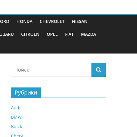
FORD
HONDA
CHEVROLET
NISSAN
UBARU
CITROEN
OPEL
FIAT
MAZDA
Рубрики
Audi
BMW
Buick
Chery