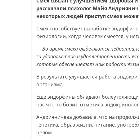
Смех связан с улучшением здоровья 
рассказали психолог Майя Андриянич
некоторых людей приступ смеха може
Смех способствует выработке эндорфинов,
физиологии, когда человек смеется, у н
— Во время смеха выделяются нейротра
за удовольствие и удовлетворённость жи
которые обеспечивают нам радость жиз
В результате улучшается работа эндокр
организма.
Еще эндорфины обладают болеутоляющим
нас что-то болит, отметила эндокринолог
Андрияничева добавила, что на продолж
генетика, образ жизни, питание, употре
целом.