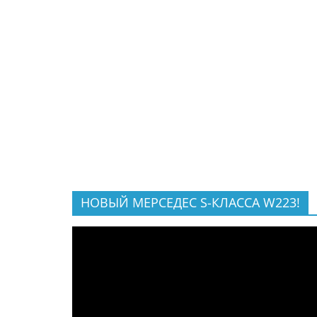
НОВЫЙ МЕРСЕДЕС S-КЛАССА W223!
Видеоплеер