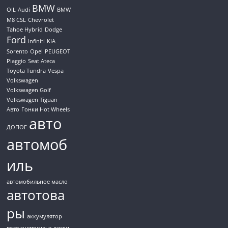
BMW
OIL
Audi
BMW
M8 CSL
Chevrolet
Tahoe Hybrid
Dodge
Ford
Infiniti
KIA
Sorento
Opel
PEUGEOT
Piaggio
Seat Ateca
Toyota Tundra
Vespa
Volkswagen
Volkswagen Golf
Volkswagen Tiguan
Авто
Гонки Hot Wheels
авто
ДОПОГ
автомоб
иль
автомобильное масло
автотова
ры
аккумулятор
велоинструмент
диски