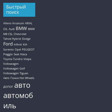
Быстрый
поиск
Alieno Arcanum
ARIAL
BMW
OIL
Audi
BMW
M8 CSL
Chevrolet
Tahoe Hybrid
Dodge
Ford
Infiniti
KIA
Sorento
Opel
PEUGEOT
Piaggio
Seat Ateca
Toyota Tundra
Vespa
Volkswagen
Volkswagen Golf
Volkswagen Tiguan
Авто
Гонки Hot Wheels
авто
ДОПОГ
автомоб
иль