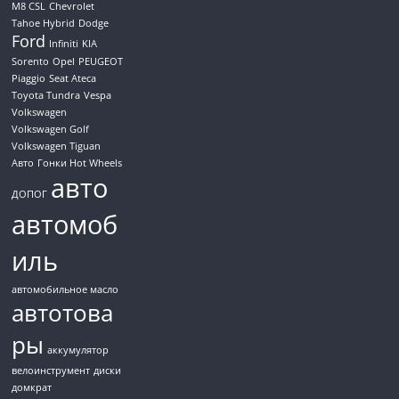
M8 CSL
Chevrolet
Tahoe Hybrid
Dodge
Ford
Infiniti
KIA
Sorento
Opel
PEUGEOT
Piaggio
Seat Ateca
Toyota Tundra
Vespa
Volkswagen
Volkswagen Golf
Volkswagen Tiguan
Авто
Гонки Hot Wheels
авто
ДОПОГ
автомоб
иль
автомобильное масло
автотова
ры
аккумулятор
велоинструмент
диски
домкрат