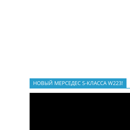
НОВЫЙ МЕРСЕДЕС S-КЛАССА W223!
Видеоплеер