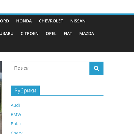
FORD
HONDA
CHEVROLET
NISSAN
UBARU
CITROEN
OPEL
FIAT
MAZDA
Рубрики
Audi
BMW
Buick
Chery