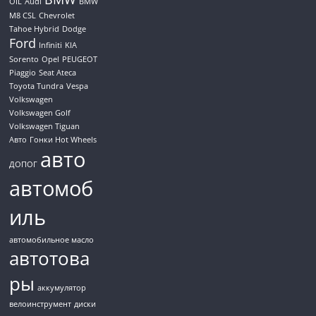
OIL
Audi
BMW
M8 CSL
Chevrolet
Tahoe Hybrid
Dodge
Ford
Infiniti
KIA
Sorento
Opel
PEUGEOT
Piaggio
Seat Ateca
Toyota Tundra
Vespa
Volkswagen
Volkswagen Golf
Volkswagen Tiguan
Авто
Гонки Hot Wheels
авто
ДОПОГ
автомоб
иль
автомобильное масло
автотова
ры
аккумулятор
велоинструмент
диски