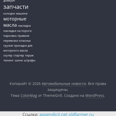
домкрат
запчасти
колодки
машина
моторные
масла
накладки
накладки на пороги
парковка
правила
перевозки опасных
грузов
присадки для
моторного масла
скутер
стартер
тираж
тюнинг
шини
штрафы
Копирайт © 2026
Автомобильные новости
. Все права
защищены.
Тема
ColorMag
от ThemeGrill. Создано на
WordPress
.
Ссылки:
appendicit.net
oldfarmer.ru